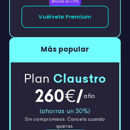
Ahorra un 70%
Vuélvete Premium
Más popular
Plan
Claustro
260
/
€
año
(ahorras un
30
%)
Sin compromisos. Cancela cuando
quieras.