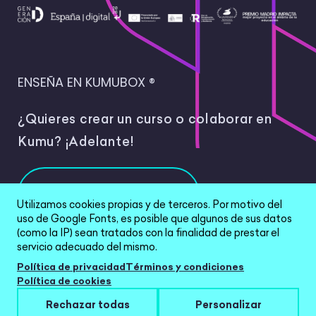
ENSEÑA EN KUMUBOX ®
¿Quieres crear un curso o colaborar en
Kumu? ¡Adelante!
Colabora
Utilizamos cookies propias y de terceros. Por motivo del
uso de Google Fonts, es posible que algunos de sus datos
(como la IP) sean tratados con la finalidad de prestar el
servicio adecuado del mismo.
Política de privacidad
Términos y condiciones
All Rights Reserved © 2026 |
Política de
Política de cookies
privacidad
|
Términos y condiciones
|
Política de
Rechazar todas
Personalizar
cookies
|
Configurar cookies