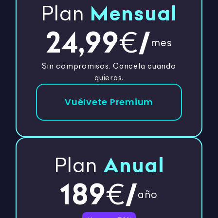
Plan
Mensual
24,99
/
€
mes
Sin compromisos. Cancela cuando
quieras.
Vuélvete Premium
Plan
Anual
189
/
€
año