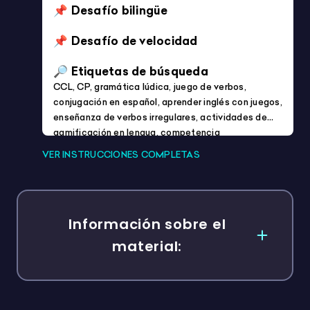
Imprimible
DIGITAL ROAD
4/5