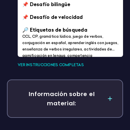
Imprimible
Plantilla / Editable
CASA 3D: PARTES DE LA CASA
4/5
Imprimible
E-book
JOURNAL PARA PROFES
5/5